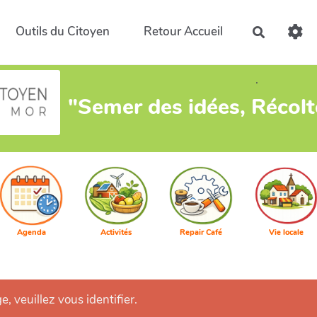
Outils du Citoyen
Retour Accueil
Recherch
.
"Semer des idées, Récol
Agenda
Activités
Repair Café
Vie locale
e, veuillez vous identifier.