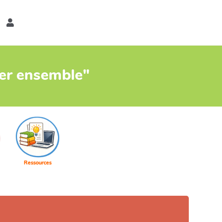
er
ter ensemble"
Ressources