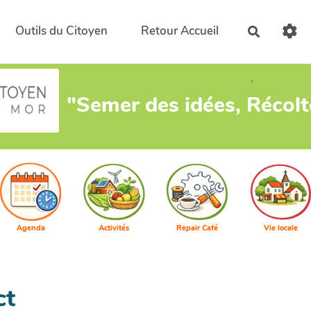
Outils du Citoyen
Retour Accueil
Recherch
.
"Semer des idées, Récol
Agenda
Activités
Repair Café
Vie locale
ct