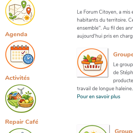
Le Forum Citoyen, a mis e
habitants du territoire. C
ensemble". Au fil des an
Agenda
aujourd'hui pris en cha
Groupe
Le group
de Stépha
Activités
producteu
travail de longue haleine
Pour en savoir plus
Repair Café
Group