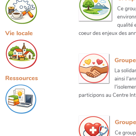
Ce grou
environn
qualité 
Vie locale
coeur des enjeux des ann
Groupe 
La solida
Ressources
ainsi l'a
l'isoleme
participons au Centre In
Groupe
Ce groupe