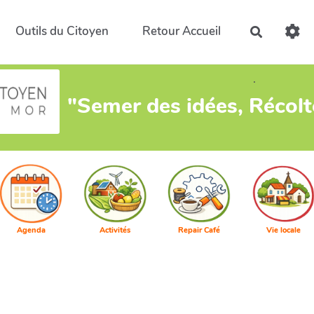
Outils du Citoyen
Retour Accueil
Recherch
.
"Semer des idées, Récol
Agenda
Activités
Repair Café
Vie locale