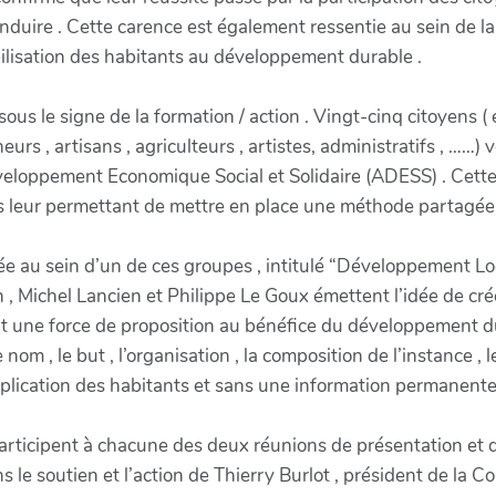
nduire . Cette carence est également ressentie au sein de
bilisation des habitants au développement durable .
ous le signe de la formation / action . Vingt-cinq citoyens 
eurs , artisans , agriculteurs , artistes, administratifs , …
veloppement Economique Social et Solidaire (ADESS) . Cette
 leur permettant de mettre en place une méthode partagée , 
ée au sein d’un de ces groupes , intitulé “Développement Loca
 , Michel Lancien et Philippe Le Goux émettent l’idée de cr
 une force de proposition au bénéfice du développement du te
e nom , le but , l’organisation , la composition de l’instance
ication des habitants et sans une information permanente , 
rticipent à chacune des deux réunions de présentation et de
ans le soutien et l’action de Thierry Burlot , président de 