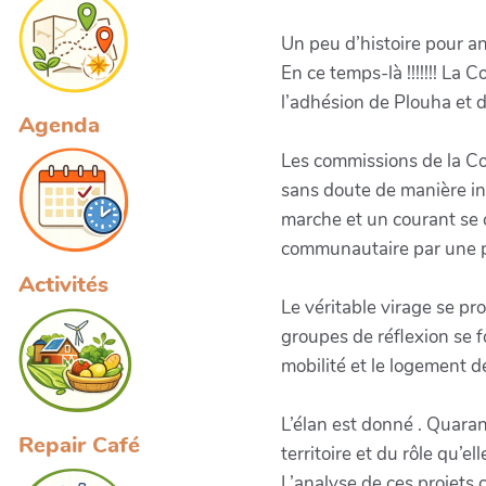
Un peu d’histoire pour an
En ce temps-là !!!!!!! L
l’adhésion de Plouha et
Agenda
Les commissions de la Co
sans doute de manière inc
marche et un courant se 
communautaire par une par
Activités
Le véritable virage se p
groupes de réflexion se f
mobilité et le logement d
L’élan est donné . Quaran
Repair Café
territoire et du rôle qu’e
L’analyse de ces projets 