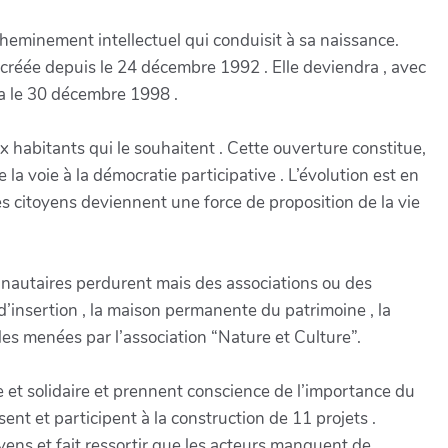
cheminement intellectuel qui conduisit à sa naissance.
réée depuis le 24 décembre 1992 . Elle deviendra , avec
a le 30 décembre 1998 .
abitants qui le souhaitent . Cette ouverture constitue,
la voie à la démocratie participative . L’évolution est en
 citoyens deviennent une force de proposition de la vie
nautaires perdurent mais des associations ou des
d’insertion , la maison permanente du patrimoine , la
es menées par l’association “Nature et Culture”.
e et solidaire et prennent conscience de l’importance du
ssent et participent à la construction de 11 projets .
oyens et fait ressortir que les acteurs manquent de