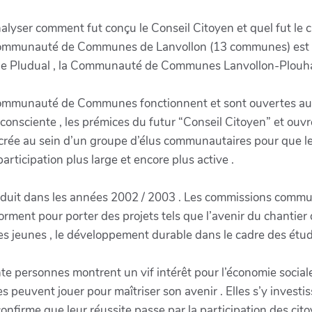
alyser comment fut conçu le Conseil Citoyen et quel fut le 
a Communauté de Communes de Lanvollon (13 communes) est c
 de Pludual , la Communauté de Communes Lanvollon-Plouh
mmunauté de Communes fonctionnent et sont ouvertes aux h
onsciente , les prémices du futur “Conseil Citoyen” et ouvre 
crée au sein d’un groupe d’élus communautaires pour que les
ticipation plus large et encore plus active .
roduit dans les années 2002 / 2003 . Les commissions commu
orment pour porter des projets tels que l’avenir du chantier 
es jeunes , le développement durable dans le cadre des étud
te personnes montrent un vif intérêt pour l’économie social
lles peuvent jouer pour maîtriser son avenir . Elles s’y investi
confirme que leur réussite passe par la participation des cit