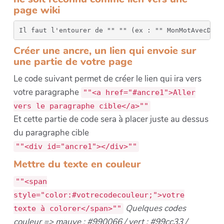
page wiki
Il faut l'entourer de "" "" (ex : "" MonMotAvecDeux
Créer une ancre, un lien qui envoie sur
une partie de votre page
Le code suivant permet de créer le lien qui ira vers
votre paragraphe
""<a href="#ancre1">Aller
vers le paragraphe cible</a>""
Et cette partie de code sera à placer juste au dessus
du paragraphe cible
""<div id="ancre1"></div>""
Mettre du texte en couleur
""<span
style="color:#votrecodecouleur;">votre
Quelques codes
texte à colorer</span>""
couleur => mauve : #990066 / vert : #99cc33 /