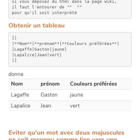
si vous déposez du html dans la page wiki, 

il faut l'entourer de "" 
 "" 

pour qu'il soit interprété
Obtenir un tableau
[|

|**Nom**|**prénom**|**Couleurs préférées**|

|Lagaffe|Gaston|jaune|

|Lapalice|Jean|vert|

donne
Nom
prénom
Couleurs préférées
Lagaffe
Gaston
jaune
Lapalice
Jean
vert
Eviter qu'un mot avec deux majuscules
ne soit reconnu comme lien vers une