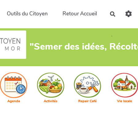
Outils du Citoyen
Retour Accueil
Recherch
.
"Semer des idées, Récol
Agenda
Activités
Repair Café
Vie locale