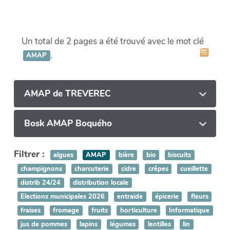
Un total de 2 pages a été trouvé avec le mot clé
.
AMAP
AMAP de TREVEREC
Bosk AMAP Boquého
Filtrer :
algues
AMAP
bière
bio
biscuits
champignons
charcuterie
cidre
crêpes
cueillette
distrib 24/24
distribution locale
Elections municipales 2026
entraide
épicerie
fleurs
fraises
fromage
fruits
horticulture
Informatique
jus de pommes
lapins
légumes
lentilles
lin