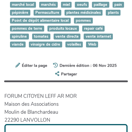
marché local
marchés
miel
oeufs
paillage
pain
pépinière
Permaculture
plantes médicinales
plants
Point de dépôt alimentaire local
pommes
pommes de terre
produits locaux
repair café
spiruline
tomates
vente directe
vente internet
viande
vinaigre de cidre
volailles
Web
Éditer la page
Dernière édition : 06 Nov 2025
Partager
FORUM CITOYEN LEFF AR MOR
Maison des Associations
Moulin de Blanchardeau
22290 LANVOLLON