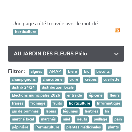
Une page a été trouvée avec le mot clé
.
horticulture
AU JARDIN DES FLEURS Plélo
Filtrer :
algues
AMAP
bière
bio
biscuits
champignons
charcuterie
cidre
crêpes
cueillette
distrib 24/24
distribution locale
Elections municipales 2026
entraide
épicerie
fleurs
fraises
fromage
fruits
horticulture
Informatique
jus de pommes
lapins
légumes
lentilles
lin
marché local
marchés
miel
oeufs
paillage
pain
pépinière
Permaculture
plantes médicinales
plants