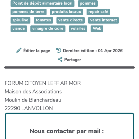
Point de dépôt alimentaire local
pommes
pommes de terre
produits locaux
repair café
spiruline
tomates
vente directe
vente internet
viande
vinaigre de cidre
volailles
Web
Éditer la page
Dernière édition : 01 Apr 2026
Partager
FORUM CITOYEN LEFF AR MOR
Maison des Associations
Moulin de Blanchardeau
22290 LANVOLLON
Nous contacter par mail :