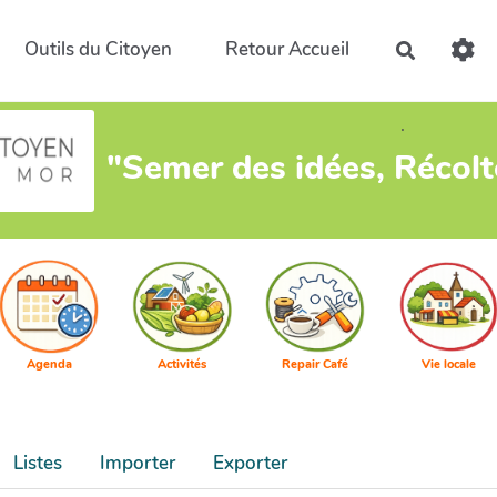
Outils du Citoyen
Retour Accueil
Recherch
.
"Semer des idées, Récol
Agenda
Activités
Repair Café
Vie locale
Listes
Importer
Exporter