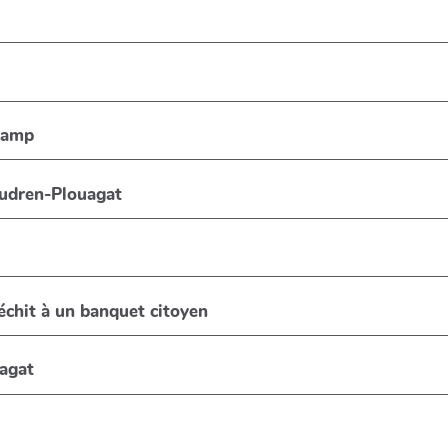
ngamp
audren-Plouagat
échit à un banquet citoyen
agat