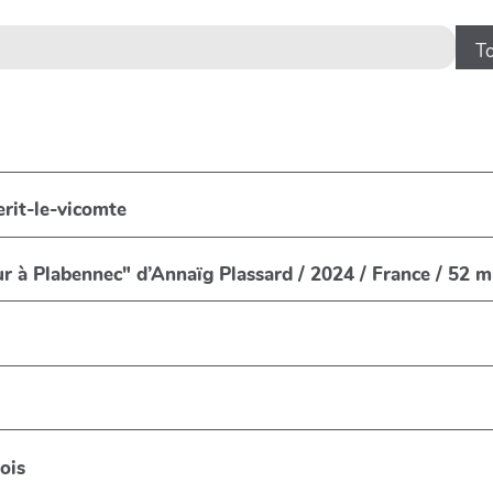
rit-le-vicomte
lm "Retour à Plabennec" d’Annaïg Plassard / 2024 / France / 52 
Bois