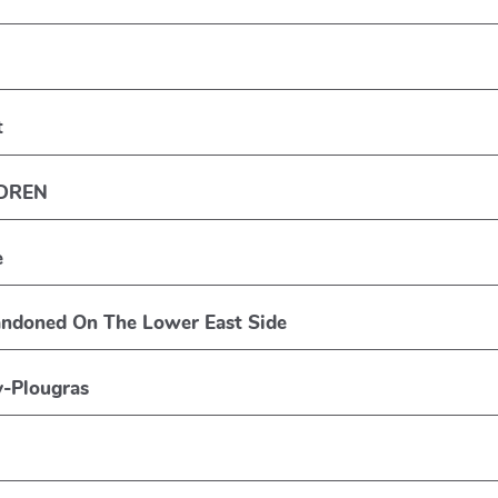
t
UDREN
e
andoned On The Lower East Side
y-Plougras