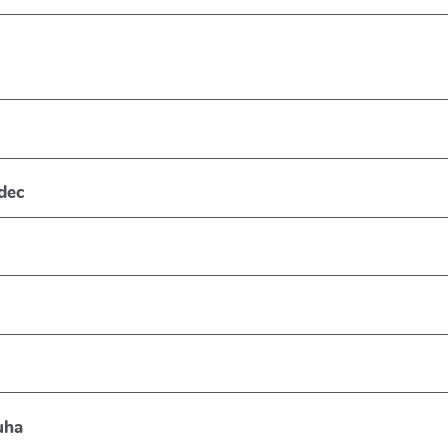
dec
uha