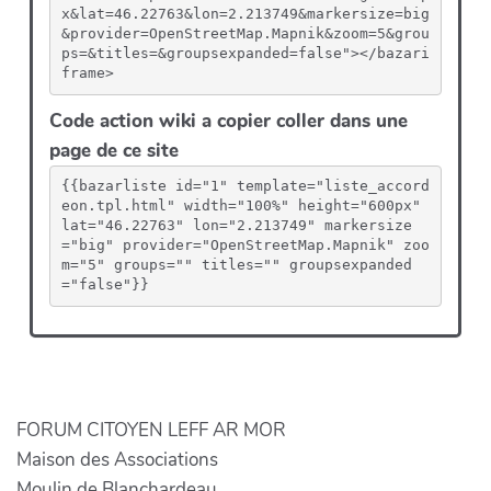
x&lat=46.22763&lon=2.213749&markersize=big
&provider=OpenStreetMap.Mapnik&zoom=5&grou
ps=&titles=&groupsexpanded=false"></bazari
frame>
Code action wiki a copier coller dans une
page de ce site
{{bazarliste id="1" template="liste_accord
eon.tpl.html" width="100%" height="600px" 
lat="46.22763" lon="2.213749" markersize
="big" provider="OpenStreetMap.Mapnik" zoo
m="5" groups="" titles="" groupsexpanded
="false"}}
FORUM CITOYEN LEFF AR MOR
Maison des Associations
Moulin de Blanchardeau