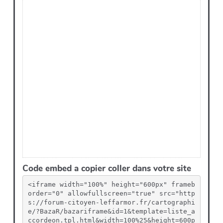
Code embed a copier coller dans votre site
<iframe width="100%" height="600px" frameb
order="0" allowfullscreen="true" src="http
s://forum-citoyen-leffarmor.fr/cartographi
e/?BazaR/bazariframe&id=1&template=liste_a
ccordeon.tpl.html&width=100%25&height=600p