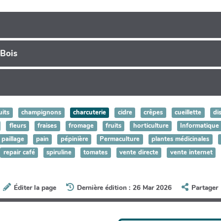
 Bois
uits
champignons
charcuterie
cidre
crêpes
cueillette
di
fleurs
fraises
fromage
fruits
horticulture
Informatique
paillage
pain
pépinière
Permaculture
plantes médicinales
repair café
spiruline
tomates
vente directe
vente internet
Éditer la page
Dernière édition : 26 Mar 2026
Partager