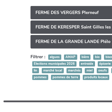
FERME DES VERGERS Plerneuf
FERME DE KERESPER Saint Gilles les
FERME DE LA GRANDE LANDE Plélo
Filtrer :
algues
AMAP
bière
bio
bisc
Elections municipales 2026
entraide
épicerie
lin
marché local
marchés
miel
oeufs
pommes
pommes de terre
produits locaux