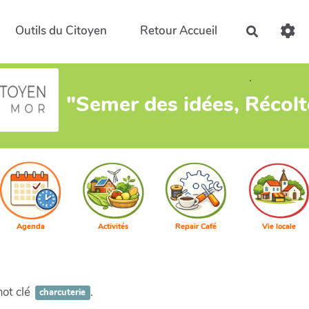
Outils du Citoyen
Retour Accueil
Recherch
.
"Semer des idées, Récol
Agenda
Activités
Repair Café
Vie locale
mot clé
.
charcuterie