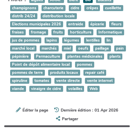
algues
AMAP
bière
bio
biscuits
champignons
charcuterie
cidre
crêpes
cueillette
distrib 24/24
distribution locale
Elections municipales 2026
entraide
épicerie
fleurs
fraises
fromage
fruits
horticulture
Informatique
jus de pommes
lapins
légumes
lentilles
lin
marché local
marchés
miel
oeufs
paillage
pain
pépinière
Permaculture
plantes médicinales
plants
Point de dépôt alimentaire local
pommes
pommes de terre
produits locaux
repair café
spiruline
tomates
vente directe
vente internet
viande
vinaigre de cidre
volailles
Web
Éditer la page
Dernière édition : 01 Apr 2026
Partager