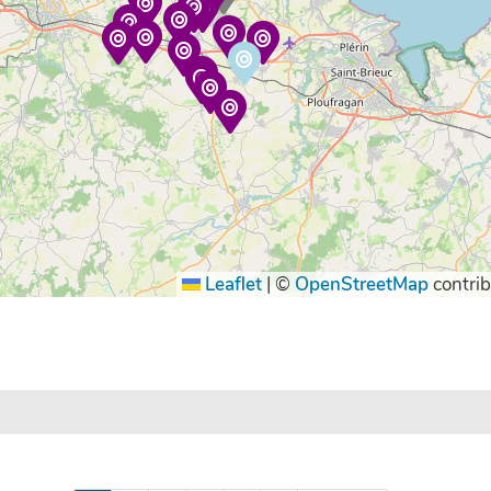
Leaflet
|
©
OpenStreetMap
contrib