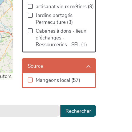
artisanat vieux métiers
(
9
)
Jardins partagés
Permaculture
(
3
)
Cabanes à dons - lieux
d'échanges -
Ressourceries - SEL
(
1
)
Source
utors
Mangeons local
(
57
)