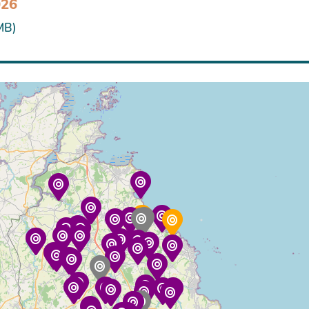
026
MB)