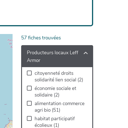
57
fiches trouvées
Producteurs locaux Leff
Armor
citoyenneté droits
solidarité lien social
(
2
)
économie sociale et
solidaire
(
2
)
alimentation commerce
agri bio
(
51
)
habitat participatif
écolieux
(
1
)