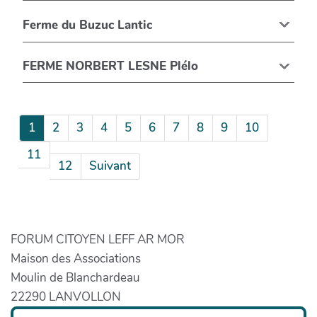
Ferme du Buzuc Lantic
FERME NORBERT LESNE Plélo
1
2
3
4
5
6
7
8
9
10
11
12
Suivant
FORUM CITOYEN LEFF AR MOR
Maison des Associations
Moulin de Blanchardeau
22290 LANVOLLON