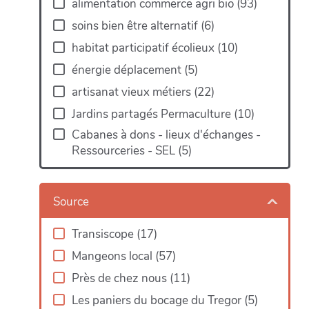
alimentation commerce agri bio
(
93
)
soins bien être alternatif
(
6
)
habitat participatif écolieux
(
10
)
énergie déplacement
(
5
)
artisanat vieux métiers
(
22
)
Jardins partagés Permaculture
(
10
)
Cabanes à dons - lieux d'échanges -
Ressourceries - SEL
(
5
)
Map
Source
Transiscope
(
17
)
Mangeons local
(
57
)
Près de chez nous
(
11
)
Les paniers du bocage du Tregor
(
5
)