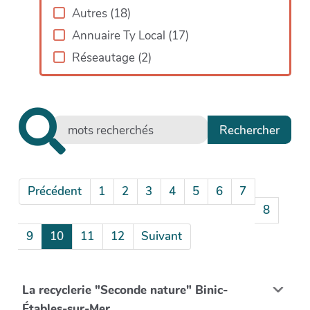
Autres
(
18
)
Annuaire Ty Local
(
17
)
Réseautage
(
2
)
Précédent
1
2
3
4
5
6
7
8
9
10
11
12
Suivant
La recyclerie "Seconde nature" Binic-
Étables-sur-Mer