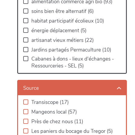
alimentation commerce agri bio
(
93
)
soins bien être alternatif
(
6
)
habitat participatif écolieux
(
10
)
énergie déplacement
(
5
)
artisanat vieux métiers
(
22
)
Jardins partagés Permaculture
(
10
)
Cabanes à dons - lieux d'échanges -
Ressourceries - SEL
(
5
)
Map
Source
Transiscope
(
17
)
Mangeons local
(
57
)
Près de chez nous
(
11
)
Les paniers du bocage du Tregor
(
5
)