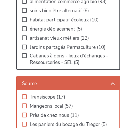
alimentation commerce agri bio
(
93
)
soins bien être alternatif
(
6
)
habitat participatif écolieux
(
10
)
énergie déplacement
(
5
)
artisanat vieux métiers
(
22
)
Jardins partagés Permaculture
(
10
)
Cabanes à dons - lieux d'échanges -
Ressourceries - SEL
(
5
)
Map
Source
Transiscope
(
17
)
Mangeons local
(
57
)
Près de chez nous
(
11
)
Les paniers du bocage du Tregor
(
5
)