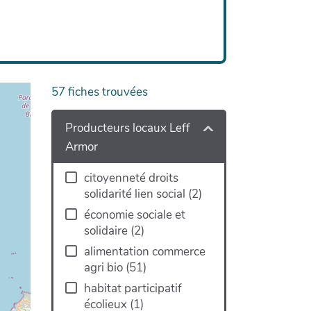
57
fiches trouvées
Producteurs locaux Leff
Armor
citoyenneté droits
solidarité lien social
(
2
)
économie sociale et
solidaire
(
2
)
alimentation commerce
agri bio
(
51
)
habitat participatif
écolieux
(
1
)