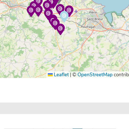
Leaflet
|
©
OpenStreetMap
contrib