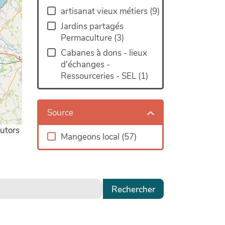
artisanat vieux métiers
(
9
)
Jardins partagés
Permaculture
(
3
)
Cabanes à dons - lieux
d'échanges -
Ressourceries - SEL
(
1
)
Source
utors
Mangeons local
(
57
)