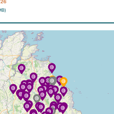
026
MB)