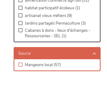
alimentation commerce agri bio
(
51
)
habitat participatif écolieux
(
1
)
artisanat vieux métiers
(
9
)
Jardins partagés Permaculture
(
3
)
Cabanes à dons - lieux d'échanges -
Ressourceries - SEL
(
1
)
Source
Mangeons local
(
57
)
Map